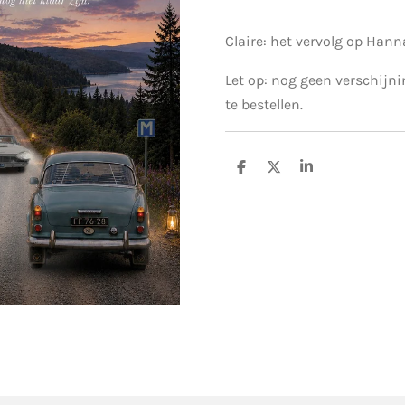
Claire: het vervolg op Hann
Let op: nog geen verschijn
te bestellen.
D
D
S
e
e
h
l
e
a
e
l
r
n
e