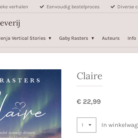
eke verhalen
Eenvoudig bestelproces
Diverse c
everij
enja Vertical Stories
Gaby Rasters
Auteurs
Info
Claire
€ 22,99
In winkelwa