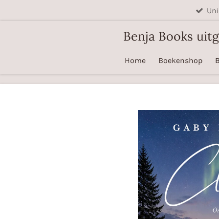
Uni
Ga
direct
Benja Books uitg
naar
de
Home
Boekenshop
B
hoofdinhoud