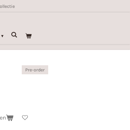
ollectie
Pre-order
gen