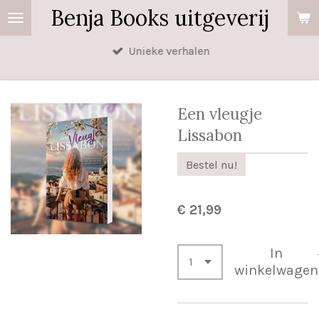
Benja Books uitgeverij
Ga
direct
Unieke verhalen
naar
de
hoofdinhoud
Een vleugje
Lissabon
Bestel nu!
€ 21,99
In
winkelwagen