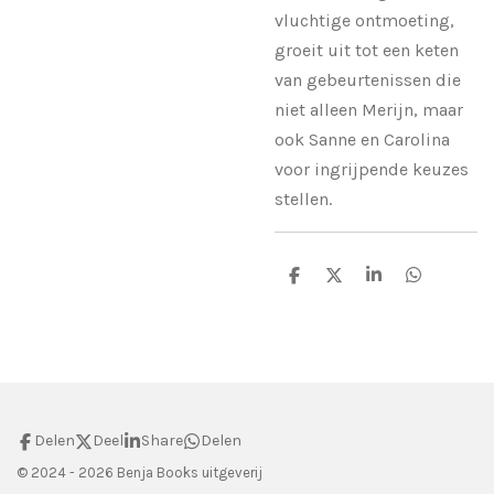
vluchtige ontmoeting,
groeit uit tot een keten
van gebeurtenissen die
niet alleen Merijn, maar
ook Sanne en Carolina
voor ingrijpende keuzes
stellen.
D
D
S
D
e
e
h
e
l
e
a
l
e
l
r
e
n
e
n
Delen
Deel
Share
Delen
© 2024 - 2026 Benja Books uitgeverij