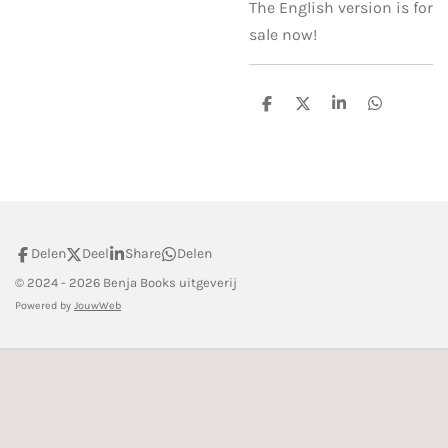
The English version is for
sale now!
D
D
S
D
e
e
h
e
l
e
a
l
e
l
r
e
n
e
n
Delen
Deel
Share
Delen
© 2024 - 2026 Benja Books uitgeverij
Powered by
JouwWeb