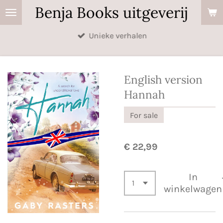
Benja Books uitgeverij
Ga
direct
Unieke verhalen
naar
de
hoofdinhoud
English version
Hannah
For sale
€ 22,99
In
winkelwagen