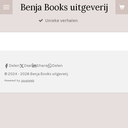
Benja Books uitgeverij
Ga
direct
Unieke verhalen
naar
de
hoofdinhoud
Delen
Deel
Share
Delen
© 2024 - 2026 Benja Books uitgeverij
Powered by
JouwWeb